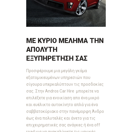
ΜΕ ΚΥΡΙΟ ΜΕΛΗΜΑ ΤΗΝ
ΑΠΟΛΥΤΗ
ΕΞΥΠΗΡΕΤΗΣΗ ΣΑΣ
Προσφέρουμε μια μεγάλη γκάμα
εξατομικευμένων υπηρεσιών που
σίγουρα υπερκαλύπτουν τις προσδοκίες
σας. Στην Andros Car Hire μπορείτε να
επιλέξετε για
ενοικίαση
απο ένα μικρό
και ευέλικτο
αυτοκίνητο
απλά για ένα
σαββατοκύριακο στην
πανέμορφη
Άνδρο
έως ένα πολυτελές και άνετο για τις
επιχειρηματικές σας ανάγκες ή ένα off
road για να ανακαλύψετε τις μαγικές