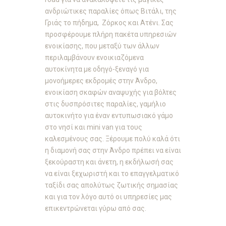
ανδριώτικες
παραλίες
όπως
Βιτάλι, της
Γριάς το πήδημα, Ζόρκος
και
Ατένι
. Σας
προσφέρουμε πλήρη πακέτα υπηρεσιών
ενοικίασης, που μεταξύ των άλλων
περιλαμβάνουν
ενοικιαζόμενα
αυτοκίνητα
με οδηγό-ξεναγό για
μονοήμερες
εκδρομές
στην
Άνδρο
,
ενοικίαση σκαφών αναψυχής
για βόλτες
στις δυσπρόσιτες παραλίες, γαμήλιο
αυτοκινήτο για έναν εντυπωσιακό
γάμο
στο νησί
και
mini van
για τους
καλεσμένους σας. Ξέρουμε πολύ καλά ότι
η
διαμονή
σας στην
Άνδρο
πρέπει να είναι
ξεκούραστη και άνετη, η εκδήλωσή σας
να είναι ξεχωριστή και το επαγγελματικό
ταξίδι σας απολύτως ζωτικής σημασίας
και για τον λόγο αυτό οι υπηρεσίες μας
επικεντρώνεται γύρω από σας.