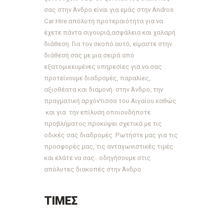
σας
στην Άνδρο
είναι για εμάς στην
Andros
Car
Hire
απόλυτη προτεραιότητα για να
έχετε πάντα σιγουριά,ασφάλεια και χαλαρή
διάθεση. Για τον σκοπό αυτό, είμαστε στην
διάθεσή σας με μια σειρά από
εξατομικευμένες
υπηρεσίες
για να σας
προτείνουμε
διαδρομές, παραλίες,
αξιοθέατα
και
διαμονή
στην
Άνδρο
, την
πραγματική
αρχόντισσα του Αιγαίου
καθώς
και για την επίλυση οποιουδήποτε
προβλήματος προκύψει σχετικά με τις
οδικές
σας
διαδρομές
. Ρωτήστε μας για τις
προσφορές
μας, τις
ανταγωνιστικές τιμές
και ελάτε να σας…οδηγήσουμε στις
απόλυτες
διακοπές στην Άνδρο
.
ΤΙΜΕΣ