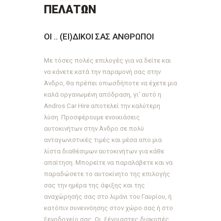
ΠΕΛΑΤΩΝ
ΟΙ .. (ΕΙ)ΔΙΚΟΙ ΣΑΣ ΑΝΘΡΩΠΟΙ
Με τόσες πολές επιλογές για να δείτε και
να κάνετε κατά την παραμονή σας στην
Άνδρο
, θα πρέπει οπωσδήποτε να έχετε μια
καλά οργανωμένη
απόδραση
, γι' αυτό η
Andros Car Hire
αποτελεί την καλύτερη
λύση. Προσφέρουμε
ενοικιάσεις
αυτοκινήτων στην Άνδρο
σε πολύ
ανταγωνιστικές
τιμές
και μέσα απο μια
λίστα διαθέσιμων αυτοκινήτων για κάθε
απαίτηση. Μπορείτε να παραλάβετε και να
παραδώσετε το αυτοκίνητο της επιλογής
σας την ημέρα της άφιξης και της
αναχώρησής σας στο λιμάνι του
Γαυρίου
, ή
κατόπιν συνεννόησης στον χώρο σας ή στο
ξενοδοχείο σας. Οι ξένοιαστες
διακοπές